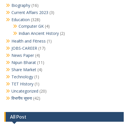
Biography
(16)
Current Affairs 2023
(3)
Education
(328)
Computer GK
(4)
Indian Ancient History
(2)
Health and Fitness
(1)
JOBS-CAREER
(17)
News Paper
(4)
Nipun Bharat
(11)
Share Market
(4)
Technology
(1)
TET HIstory
(1)
Uncategorized
(20)
विभागीय सूचना
(42)
All Post