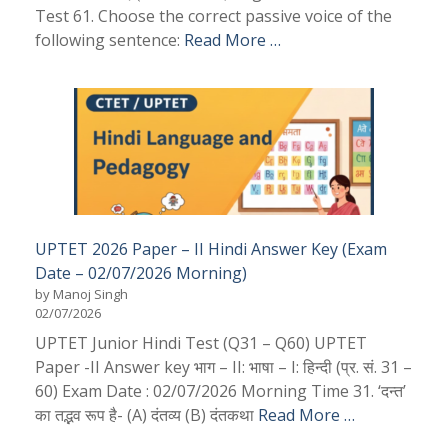
Test 61. Choose the correct passive voice of the
following sentence:
Read More …
UPTET 2026 Paper – II Hindi Answer Key (Exam
Date – 02/07/2026 Morning)
by Manoj Singh
02/07/2026
UPTET Junior Hindi Test (Q31 – Q60) UPTET
Paper -II Answer key भाग – II: भाषा – I: हिन्दी (प्र. सं. 31 –
60) Exam Date : 02/07/2026 Morning Time 31. ‘दन्त’
का तद्भव रूप है- (A) दंतव्य (B) दंतकथा
Read More …