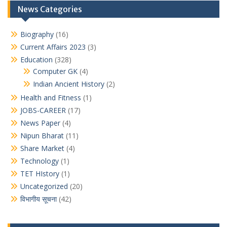
News Categories
Biography
(16)
Current Affairs 2023
(3)
Education
(328)
Computer GK
(4)
Indian Ancient History
(2)
Health and Fitness
(1)
JOBS-CAREER
(17)
News Paper
(4)
Nipun Bharat
(11)
Share Market
(4)
Technology
(1)
TET HIstory
(1)
Uncategorized
(20)
विभागीय सूचना
(42)