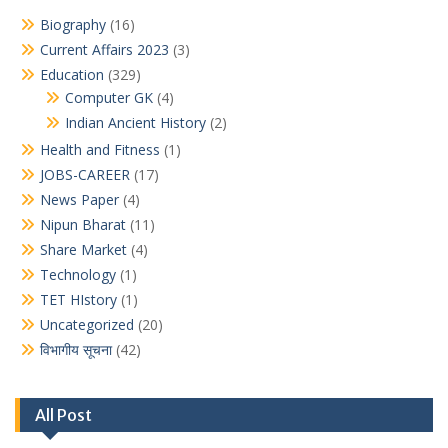
Biography
(16)
Current Affairs 2023
(3)
Education
(329)
Computer GK
(4)
Indian Ancient History
(2)
Health and Fitness
(1)
JOBS-CAREER
(17)
News Paper
(4)
Nipun Bharat
(11)
Share Market
(4)
Technology
(1)
TET HIstory
(1)
Uncategorized
(20)
विभागीय सूचना
(42)
All Post