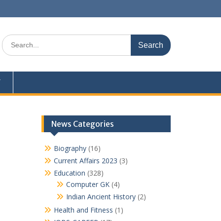
Search
for:
Y
News Categories
Biography
(16)
Current Affairs 2023
(3)
Education
(328)
Computer GK
(4)
Indian Ancient History
(2)
Health and Fitness
(1)