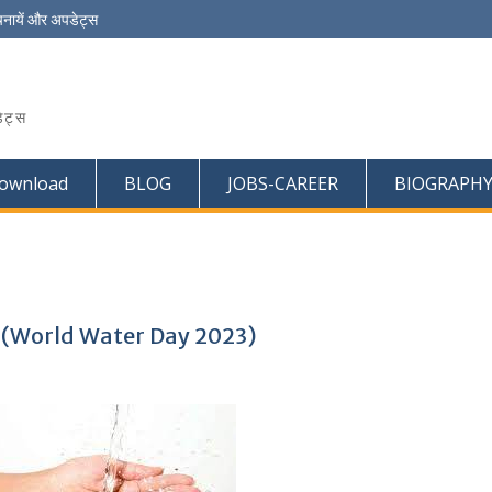
चनायें और अपडेट्स
ेट्स
ownload
BLOG
JOBS-CAREER
BIOGRAPH
त्व (World Water Day 2023)