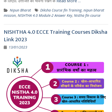
के लिएiii. उत्तेजित की भावना रखने के
Read More …
Nipun Bharat
Diksha Course fln Training
,
nipun bharat
mission
,
NISHTHA 4.0 Module-2 Answer Key
,
Nistha fln course
NISHTHA 4.0 ECCE Training Courses Diksha
Link 2023
13/01/2023