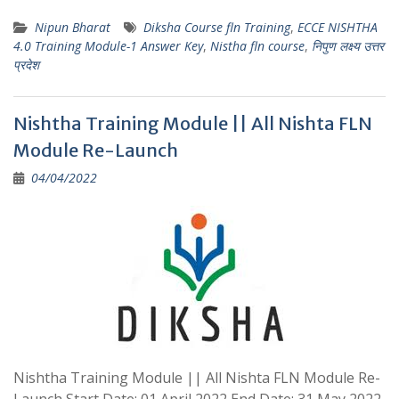
Nipun Bharat
Diksha Course fln Training
,
ECCE NISHTHA
4.0 Training Module-1 Answer Key
,
Nistha fln course
,
निपुण लक्ष्य उत्तर
प्रदेश
Nishtha Training Module || All Nishta FLN
Module Re-Launch
04/04/2022
Nishtha Training Module || All Nishta FLN Module Re-
Launch Start Date: 01 April 2022 End Date: 31 May 2022