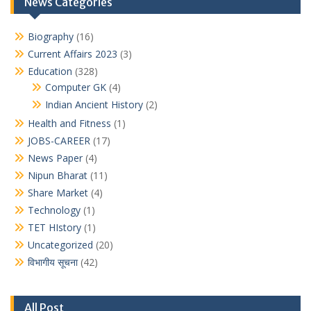
News Categories
Biography
(16)
Current Affairs 2023
(3)
Education
(328)
Computer GK
(4)
Indian Ancient History
(2)
Health and Fitness
(1)
JOBS-CAREER
(17)
News Paper
(4)
Nipun Bharat
(11)
Share Market
(4)
Technology
(1)
TET HIstory
(1)
Uncategorized
(20)
विभागीय सूचना
(42)
All Post