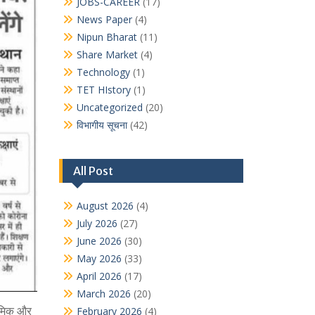
JOBS-CAREER
(17)
News Paper
(4)
Nipun Bharat
(11)
Share Market
(4)
Technology
(1)
TET HIstory
(1)
Uncategorized
(20)
विभागीय सूचना
(42)
All Post
August 2026
(4)
July 2026
(27)
June 2026
(30)
May 2026
(33)
April 2026
(17)
March 2026
(20)
्यमिक और
February 2026
(4)