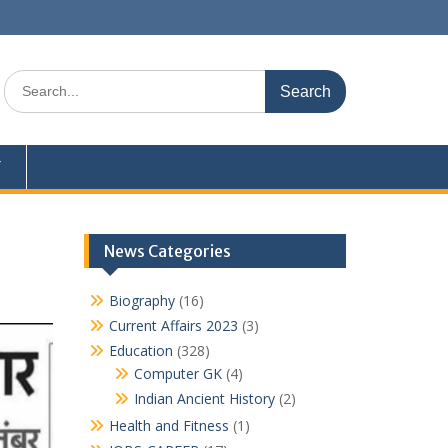
Search
for:
Y
News Categories
Biography
(16)
Current Affairs 2023
(3)
Education
(328)
Computer GK
(4)
Indian Ancient History
(2)
Health and Fitness
(1)