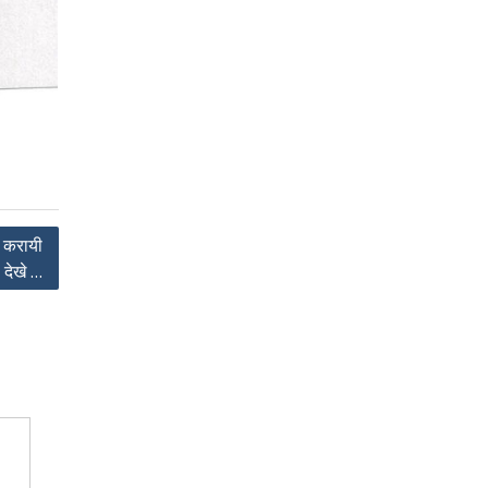
 करायी
देखे …