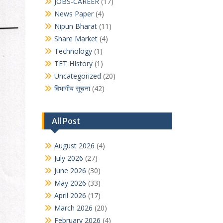
JOBS-CAREER
(17)
News Paper
(4)
Nipun Bharat
(11)
Share Market
(4)
Technology
(1)
TET HIstory
(1)
Uncategorized
(20)
विभागीय सूचना
(42)
All Post
August 2026
(4)
July 2026
(27)
June 2026
(30)
May 2026
(33)
April 2026
(17)
March 2026
(20)
February 2026
(4)