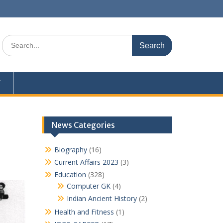
Search
for:
Y
News Categories
Biography
(16)
Current Affairs 2023
(3)
Education
(328)
Computer GK
(4)
Indian Ancient History
(2)
Health and Fitness
(1)