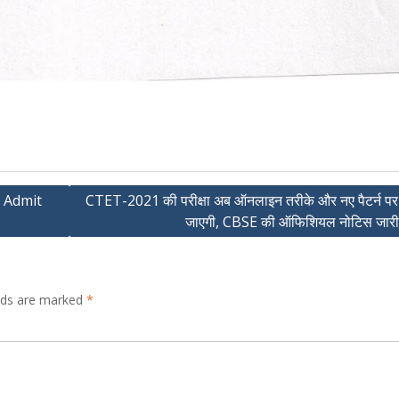
d Admit
CTET-2021 की परीक्षा अब ऑनलाइन तरीके और नए पैटर्न पर
जाएगी, CBSE की ऑफिशियल नोटिस जारी 
elds are marked
*