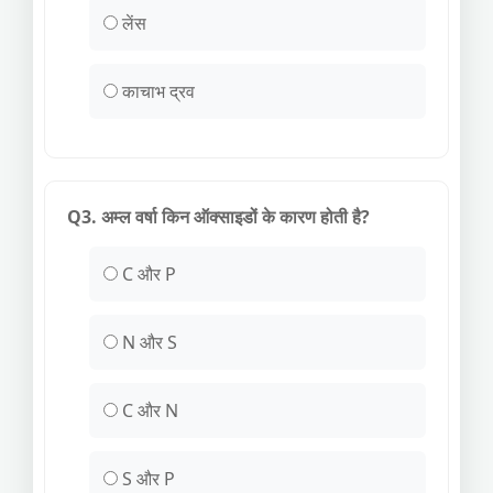
लेंस
काचाभ द्रव
Q3. अम्ल वर्षा किन ऑक्साइडों के कारण होती है?
C और P
N और S
C और N
S और P