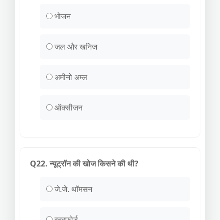
भोजन
जल और खनिज
अमीनो अम्ल
ऑक्सीजन
Q22. न्यूट्रॉन की खोज किसने की थी?
जे.जे. थॉमसन
रदरफोर्ड