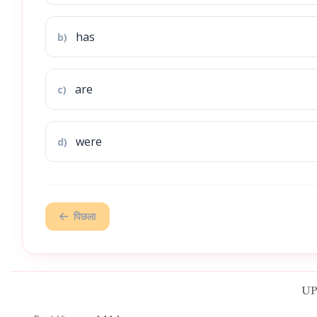
has
b)
are
c)
were
d)
पिछला
UPT