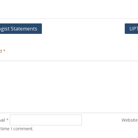
ologist Statements
UPT
ed
*
ail
*
Website
t time I comment.