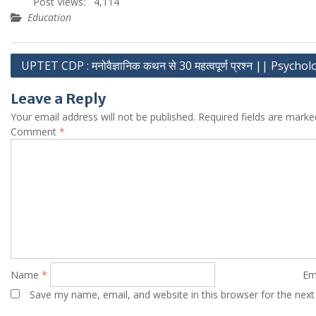
Post Views:
4,114
Education
Post
UPTET CDP : मनोवैज्ञानिक कथन से 30 महत्वपूर्ण प्रश्न || Psych
navigation
Leave a Reply
Your email address will not be published.
Required fields are mark
Comment
*
Name
*
Em
Save my name, email, and website in this browser for the nex