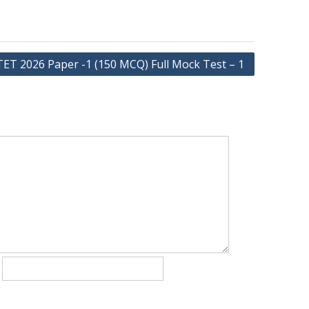
ET 2026 Paper -1 (150 MCQ) Full Mock Test – 1