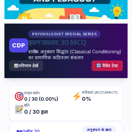
PSYCHOLOGIST SPECIAL SERIES
इवान पावलव: 30 MCQ
CDP
शास्त्रीय अनुबंधन सिद्धांत (Classical Conditioning)
का प्रामाणिक कठिनतम संकलन
परिणाम देखें
रीसेट टेस्ट
सटीकता (ACCURACY)
लाइव स्कोर
0%
0 / 30 (0.00%)
प्रगति
0 / 30 हल
अनुबंधन के प्रकार
प्रश्न
1
ऑफ़ 30