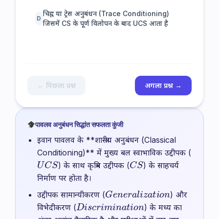
चिह्न या ट्रेस अनुबंधन (Trace Conditioning)
D
जिसमें CS के पूर्ण विलोपन के बाद UCS आता है
← पिछला प्रश्न
अगला प्रश्न →
पावलव अनुबंधन सिद्धांत सफलता कुंजी
इवान पावलव के **शास्त्रीय अनुबंधन (Classical
Conditioning)** में मुख्य बल स्वाभाविक उद्दीपक (
U
C
S
C
S
) के साथ कृत्रिम उद्दीपक (
) के साहचर्य
निर्माण पर होता है।
G
e
n
e
r
a
l
i
z
a
t
i
o
n
उद्दीपक सामान्यीकरण (
) और
D
i
s
c
r
i
m
i
n
a
t
i
o
n
विभेदीकरण (
) के मध्य का