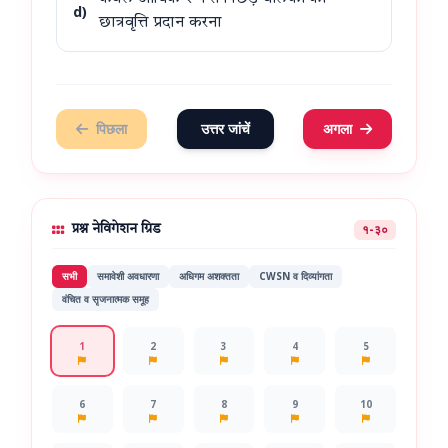
d)
छात्रवृत्ति प्रदान करना
पिछला
उत्तर जांचें
अगला
१-३०
प्रश्न नेविगेशन ग्रिड
सभी
समावेशी अवधारणा
अधिगम अशक्तता
CWSN व दिव्यांगता
वंचित व सृजनात्मक समूह
1
2
3
4
5
6
7
8
9
10