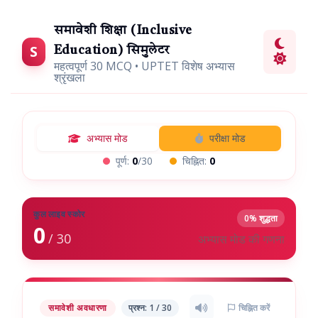
समावेशी शिक्षा (Inclusive
S
Education) सिमुलेटर
महत्वपूर्ण 30 MCQ • UPTET विशेष अभ्यास
श्रृंखला
अभ्यास मोड
परीक्षा मोड
पूर्ण:
0
/30
चिह्नित:
0
कुल लाइव स्कोर
0% शुद्धता
0
/ 30
अभ्यास मोड की गणना
समावेशी अवधारणा
प्रश्न: 1 / 30
चिह्नित करें