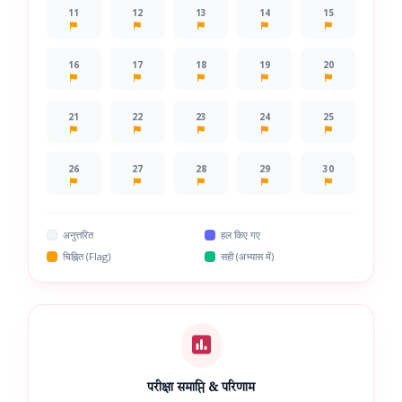
11
12
13
14
15
16
17
18
19
20
21
22
23
24
25
26
27
28
29
30
अनुत्तरित
हल किए गए
चिह्नित (Flag)
सही (अभ्यास में)
परीक्षा समाप्ति & परिणाम