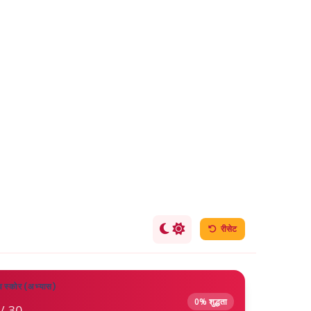
रीसेट
व स्कोर (अभ्यास)
0% शुद्धता
/ 30