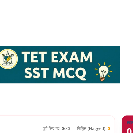
लाइ
0
पूर्ण किए गए:
0
/30
चिह्नित (Flagged):
0