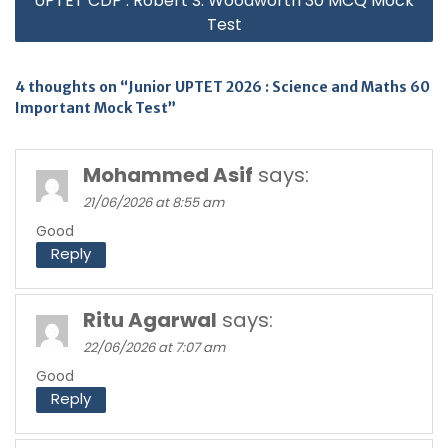
UPTET CDP : Robert S. Woodworth 30 MCQ Mock
Test
4 thoughts on “Junior UPTET 2026 : Science and Maths 60
Important Mock Test”
Mohammed Asif
says:
21/06/2026 at 8:55 am
Good
Reply
Ritu Agarwal
says:
22/06/2026 at 7:07 am
Good
Reply