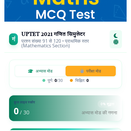
UPTET 2021 गणित सिमुलेटर
गं
प्रश्न संख्या 91 से 120 • प्राथमिक स्तर
(Mathematics Section)
अभ्यास मोड
परीक्षा मोड
पूर्ण:
0
/30
चिह्नित:
0
कुल लाइव स्कोर
0% शुद्धता
0
/ 30
अभ्यास मोड की गणना