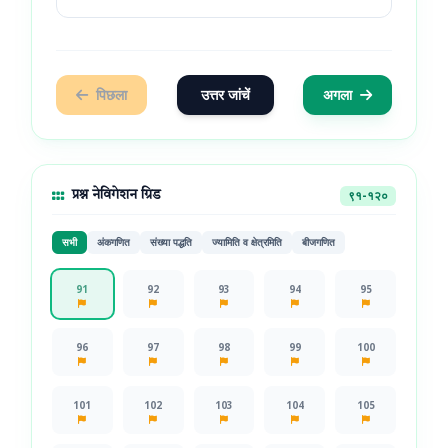
पिछला
उत्तर जांचें
अगला
९१-१२०
प्रश्न नेविगेशन ग्रिड
सभी
अंकगणित
संख्या पद्धति
ज्यामिति व क्षेत्रमिति
बीजगणित
91
92
93
94
95
96
97
98
99
100
101
102
103
104
105