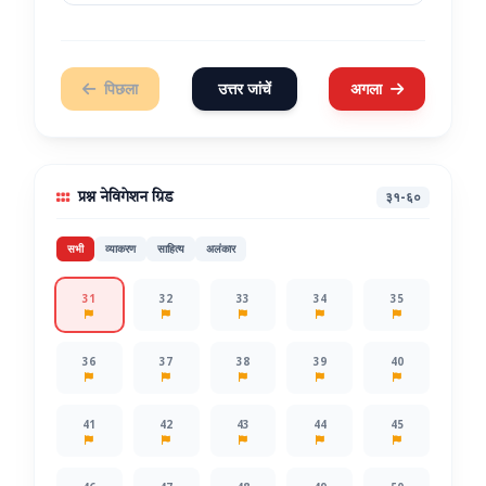
पिछला
उत्तर जांचें
अगला
३१-६०
प्रश्न नेविगेशन ग्रिड
सभी
व्याकरण
साहित्य
अलंकार
31
32
33
34
35
36
37
38
39
40
41
42
43
44
45