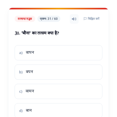
तत्सम/तद्भव
प्रश्न: 31 / 60
चिह्नित करें
31. ‘बौना’ का तत्सम क्या है?
a)
वापन
b)
वपन
c)
वामन
d)
बान