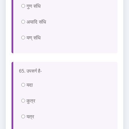
गुण संधि
अयादि संधि
यण् संधि
65. उपसर्ग है-
यदा
कुत्र
यत्र