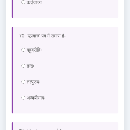
कर्तृवाच्य
70. ‘यूपदारु’ पद में समास है-
बहुब्रीहिः
द्वन्द्वः
तत्पुरुषः
अव्ययीभावः