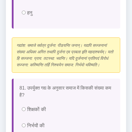
हनु
गद्यांश: समाजे सर्वत्र दुर्जना: पीडयन्ति जनान्। यद्यपि सज्जनानां
संख्या अधिका अस्ति तथापि दुर्जना एव प्रबला इति महदाश्चर्यम्। यतो
हि सज्जना: प्राय: तटस्था: भवन्ति। यदि दुर्जनानां प्रतिपदं विरोधं
सज्जना: करिष्यन्ति तर्हि निश्चयेन समाज: निर्भयो भविष्यति।
81. उपर्युक्त गद्य के अनुसार समाज में किसकी संख्या कम
है?
शिक्षकों की
निर्भयों की