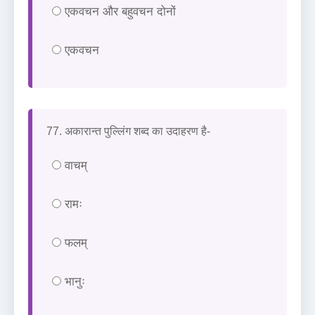
एकवचन और बहुवचन दोनों
एकवचन
77. अकारान्त पुल्लिंग शब्द का उदाहरण है-
वाचम्
रामः
फलम्
भानुः