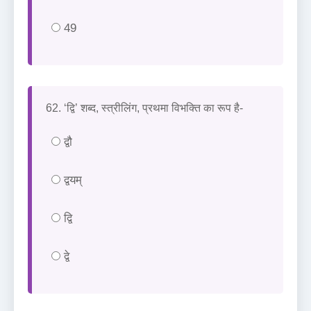
49
62. ‘द्वि’ शब्द, स्त्रीलिंग, प्रथमा विभक्ति का रूप है-
द्वौ
द्वयम्
द्वि
द्वे