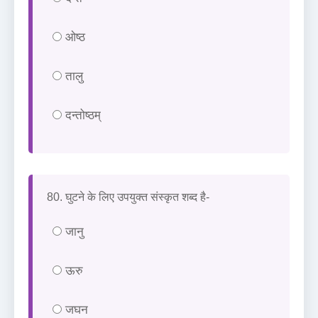
ओष्ठ
तालु
दन्तोष्ठम्
80. घुटने के लिए उपयुक्त संस्कृत शब्द है-
जानु
ऊरु
जघन