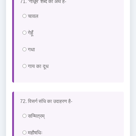
71. ‘गोधूम’ शब्द का अर्थ है-
चावल
गेहूँ
गधा
गाय का दूध
72. विसर्ग संधि का उदाहरण है-
सन्मित्रम्
महौषधिः