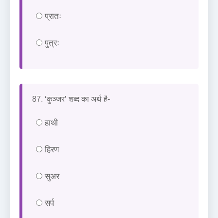
प्रातः
पुत्रः
87. ‘कुञ्जर’ शब्द का अर्थ है-
हाथी
हिरण
सुअर
सर्प