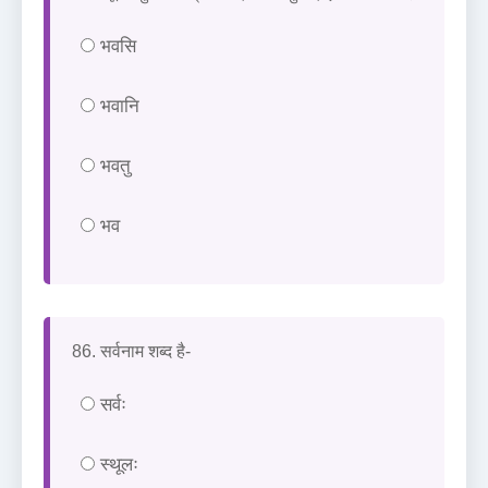
भवसि
भवानि
भवतु
भव
86. सर्वनाम शब्द है-
सर्वः
स्थूलः