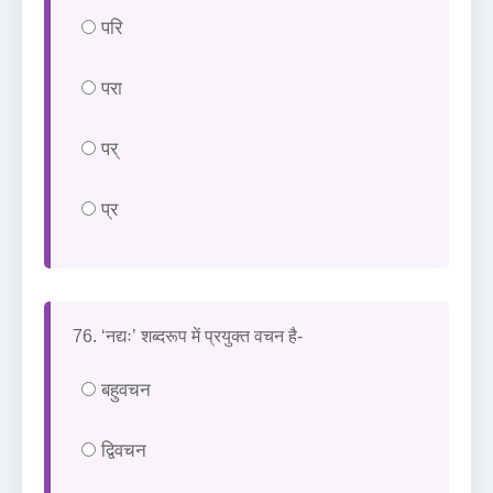
परि
परा
पर्
प्र
76. ‘नद्यः’ शब्दरूप में प्रयुक्त वचन है-
बहुवचन
द्विवचन