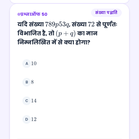
संख्या पद्धति
प्रश्न
1
ऑफ 50
789
p
53
q
72
यदि संख्या
, संख्या
से पूर्णतः
(
p
+
q
)
विभाजित है, तो
का मान
निम्नलिखित में से क्या होगा?
10
A
8
B
14
C
12
D