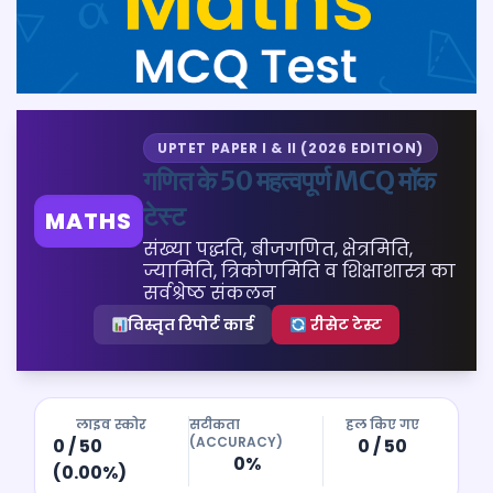
UPTET PAPER I & II (2026 EDITION)
गणित के 50 महत्वपूर्ण MCQ मॉक
टेस्ट
MATHS
संख्या पद्धति, बीजगणित, क्षेत्रमिति,
ज्यामिति, त्रिकोणमिति व शिक्षाशास्त्र का
सर्वश्रेष्ठ संकलन
विस्तृत रिपोर्ट कार्ड
रीसेट टेस्ट
लाइव स्कोर
सटीकता
हल किए गए
(ACCURACY)
0 / 50
0 / 50
0%
(0.00%)