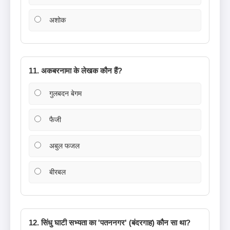
अशोक
11. अकबरनामा के लेखक कौन हैं?
गुलबदन बेगम
फैजी
अबुल फजल
बीरबल
12. सिंधु घाटी सभ्यता का 'पतननगर' (बंदरगाह) कौन सा था?