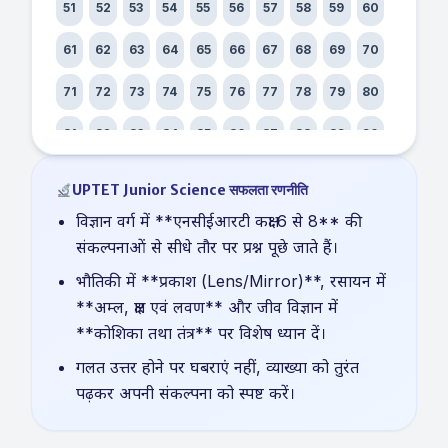
51
52
53
54
55
56
57
58
59
60
61
62
63
64
65
66
67
68
69
70
71
72
73
74
75
76
77
78
79
80
81
82
83
84
85
86
87
88
89
90
91
92
93
94
95
96
97
98
99
100
UPTET Junior Science सफलता रणनीति
विज्ञान वर्ग में **एनसीईआरटी कक्षा 6 से 8** की
संकल्पनाओं से सीधे तौर पर प्रश्न पूछे जाते हैं।
भौतिकी में **प्रकाश (Lens/Mirror)**, रसायन में
**अम्ल, क्षार एवं लवण** और जीव विज्ञान में
**कोशिका तथा तंत्र** पर विशेष ध्यान दें।
गलत उत्तर होने पर घबराएं नहीं, व्याख्या को तुरंत
पढ़कर अपनी संकल्पना को स्पष्ट करें।