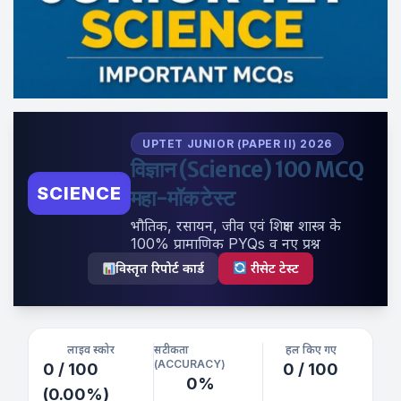
UPTET JUNIOR (PAPER II) 2026
विज्ञान (Science) 100 MCQ
SCIENCE
महा-मॉक टेस्ट
भौतिक, रसायन, जीव एवं शिक्षण शास्त्र के
100% प्रामाणिक PYQs व नए प्रश्न
विस्तृत रिपोर्ट कार्ड
रीसेट टेस्ट
लाइव स्कोर
सटीकता
हल किए गए
(ACCURACY)
0 / 100
0 / 100
0%
(0.00%)