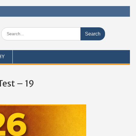
Search
for:
HY
Test – 19