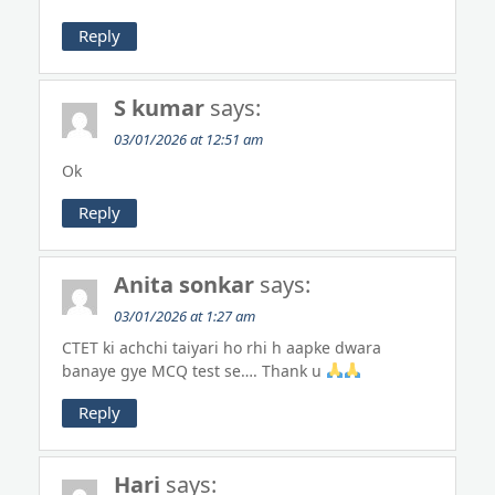
Reply
S kumar
says:
03/01/2026 at 12:51 am
Ok
Reply
Anita sonkar
says:
03/01/2026 at 1:27 am
CTET ki achchi taiyari ho rhi h aapke dwara
banaye gye MCQ test se…. Thank u
Reply
Hari
says: