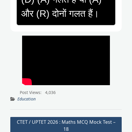
और (R) दोनों गलत हैं।
Post Views:
4,036
Education
Post
CTET / UPTET 2026 : Maths MCQ Mock Test –
navigation
18