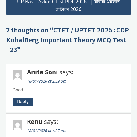
UP Basic Avkash List PDF 2026 || बेसिक अवकाश
तालिका 2026
7 thoughts on “CTET / UPTET 2026 : CDP
KohalBerg Important Theory MCQ Test
-23”
Anita Soni
says:
18/01/2026 at 2:39 pm
Good
Reply
Renu
says:
18/01/2026 at 4:27 pm