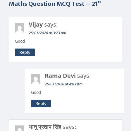
Maths Question MCQ Test – 21”
Vijay
says:
25/01/2026 at 3:23 am
Good
Reply
Rama Devi
says:
25/01/2026 at 4:03 pm
Good
Reply
भानु प्रताप सिंह
says: