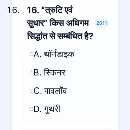
16. “त्रुटि एवं
सुधार” किस अधिगम
2011
सिद्धांत से सम्बंधित है?
A. थॉर्नडाइक
B. स्किनर
C. पावलॉव
D. गुथरी