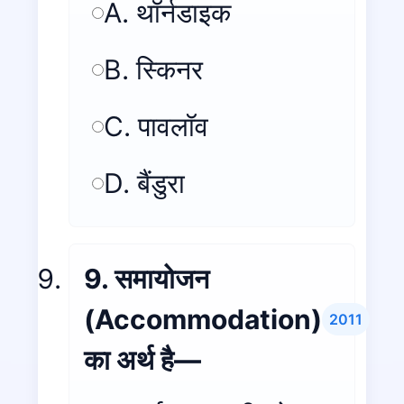
A. थॉर्नडाइक
B. स्किनर
C. पावलॉव
D. बैंडुरा
9. समायोजन
(Accommodation)
2011
का अर्थ है—