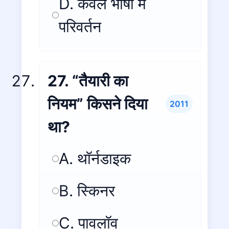
D. केवल भाषा में
परिवर्तन
27. “तैयारी का
नियम” किसने दिया
2011
था?
A. थॉर्नडाइक
B. स्किनर
C. पावलॉव