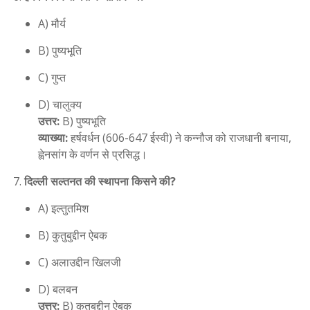
A) मौर्य
B) पुष्यभूति
C) गुप्त
D) चालुक्य
उत्तर:
B) पुष्यभूति
व्याख्या:
हर्षवर्धन (606-647 ईस्वी) ने कन्नौज को राजधानी बनाया,
ह्वेनसांग के वर्णन से प्रसिद्ध।
दिल्ली सल्तनत की स्थापना किसने की?
A) इल्तुतमिश
B) कुतुबुद्दीन ऐबक
C) अलाउद्दीन खिलजी
D) बलबन
उत्तर:
B) कुतुबुद्दीन ऐबक