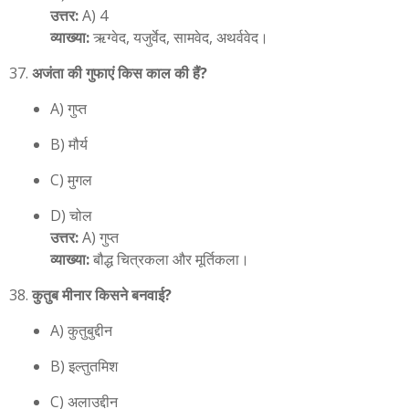
उत्तर:
A) 4
व्याख्या:
ऋग्वेद, यजुर्वेद, सामवेद, अथर्ववेद।
अजंता की गुफाएं किस काल की हैं?
A) गुप्त
B) मौर्य
C) मुगल
D) चोल
उत्तर:
A) गुप्त
व्याख्या:
बौद्ध चित्रकला और मूर्तिकला।
कुतुब मीनार किसने बनवाई?
A) कुतुबुद्दीन
B) इल्तुतमिश
C) अलाउद्दीन