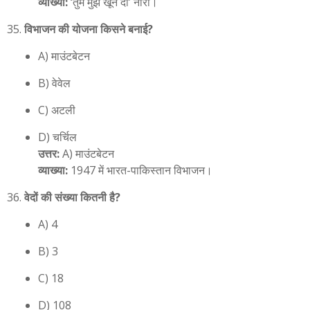
व्याख्या:
‘तुम मुझे खून दो’ नारा।
विभाजन की योजना किसने बनाई?
A) माउंटबेटन
B) वेवेल
C) अटली
D) चर्चिल
उत्तर:
A) माउंटबेटन
व्याख्या:
1947 में भारत-पाकिस्तान विभाजन।
वेदों की संख्या कितनी है?
A) 4
B) 3
C) 18
D) 108