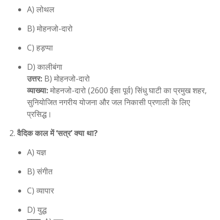
A) लोथल
B) मोहनजो-दारो
C) हड़प्पा
D) कालीबंगा
उत्तर:
B) मोहनजो-दारो
व्याख्या:
मोहनजो-दारो (2600 ईसा पूर्व) सिंधु घाटी का प्रमुख शहर,
सुनियोजित नगरीय योजना और जल निकासी प्रणाली के लिए
प्रसिद्ध।
वैदिक काल में ‘सत्र’ क्या था?
A) यज्ञ
B) संगीत
C) व्यापार
D) युद्ध