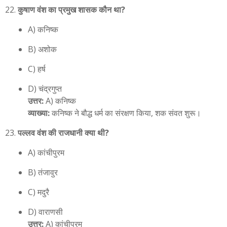
कुषाण वंश का प्रमुख शासक कौन था?
A) कनिष्क
B) अशोक
C) हर्ष
D) चंद्रगुप्त
उत्तर:
A) कनिष्क
व्याख्या:
कनिष्क ने बौद्ध धर्म का संरक्षण किया, शक संवत शुरू।
पल्लव वंश की राजधानी क्या थी?
A) कांचीपुरम
B) तंजावुर
C) मदुरै
D) वाराणसी
उत्तर:
A) कांचीपुरम