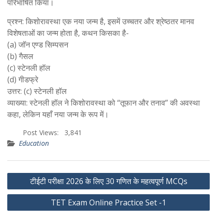
परिभाषित किया।
प्रश्न: किशोरावस्‍था एक नया जन्‍म है, इसमें उच्‍चतर और श्रेष्‍ठतर मानव
विशेषताओं का जन्‍म होता है, कथन किसका है-
(a) जॉन एण्‍ड सिम्‍पसन
(b) गैसल
(c) स्‍टेनली हॉल
(d) गीडफ्रे
उत्तर: (c) स्‍टेनली हॉल
व्याख्या: स्टेनली हॉल ने किशोरावस्था को “तूफान और तनाव” की अवस्था
कहा, लेकिन यहाँ नया जन्म के रूप में।
Post Views:
3,841
Education
Post
टीईटी परीक्षा 2026 के लिए 30 गणित के महत्वपूर्ण MCQs
navigation
TET Exam Online Practice Set -1