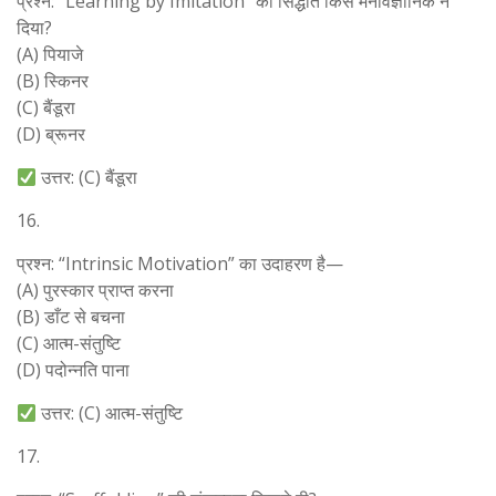
प्रश्न: “Learning by Imitation” का सिद्धांत किस मनोवैज्ञानिक ने
दिया?
(A) पियाजे
(B) स्किनर
(C) बैंडूरा
(D) ब्रूनर
उत्तर: (C) बैंडूरा
16.
प्रश्न: “Intrinsic Motivation” का उदाहरण है—
(A) पुरस्कार प्राप्त करना
(B) डाँट से बचना
(C) आत्म-संतुष्टि
(D) पदोन्नति पाना
उत्तर: (C) आत्म-संतुष्टि
17.