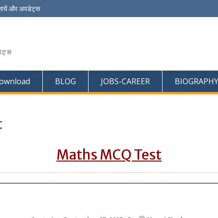
ायें और अपडेट्स
ेट्स
ownload
BLOG
JOBS-CAREER
BIOGRAPH
t
Maths MCQ Test